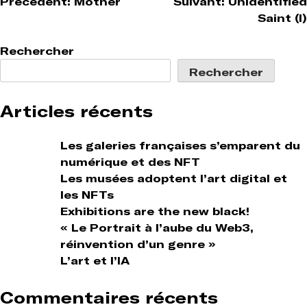
Navigation
Précédent:
Mother
Suivant:
Unidentified
Saint (I)
de
l’article
Rechercher
Rechercher
Articles récents
Les galeries françaises s’emparent du
numérique et des NFT
Les musées adoptent l’art digital et
les NFTs
Exhibitions are the new black!
« Le Portrait à l’aube du Web3,
réinvention d’un genre »
L’art et l’IA
Commentaires récents