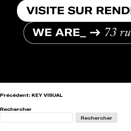
Navigation
Précédent:
KEY VISUAL
de
Rechercher
l’article
Rechercher