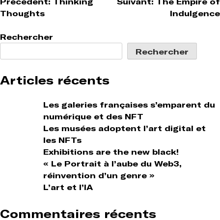
Navigation
Précédent:
Thinking
Suivant:
The Empire of
Thoughts
Indulgence
de
l’article
Rechercher
Rechercher
Articles récents
Les galeries françaises s’emparent du
numérique et des NFT
Les musées adoptent l’art digital et
les NFTs
Exhibitions are the new black!
« Le Portrait à l’aube du Web3,
réinvention d’un genre »
L’art et l’IA
Commentaires récents